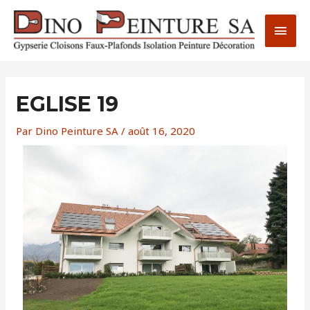
Aller
MEN
au
PRIN
contenu
EGLISE 19
Par
Dino Peinture SA
/
août 16, 2020